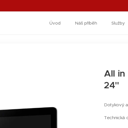
Úvod
Náš příběh
Služby
All i
24"
Dotykový al
Technická d