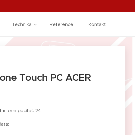
Technika
Reference
Kontakt
n one Touch PC ACER
l in one počítač 24"
ata: