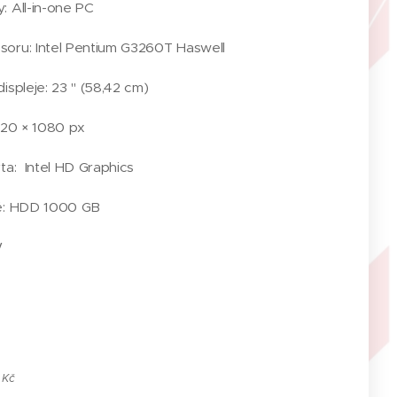
: All-in-one PC
soru: Intel Pentium G3260T Haswell
ispleje: 23 " (58,42 cm)
1920 × 1080 px
rta: Intel HD Graphics
tě: HDD 1000 GB
W
 Kč