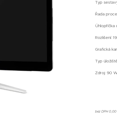
Typ sestavy
Řada proce
Úhlopříčka d
Rozlišení: 
Grafická ka
Typ úložiš
Zdroj: 90 
bez DPH 0,00