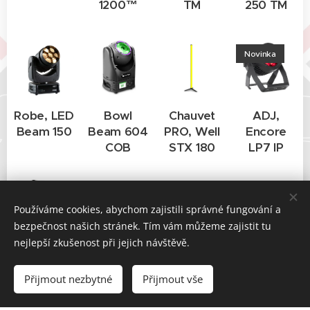
1200™
TM
250 TM
Novinka
Robe, LED
Bowl
Chauvet
ADJ,
Beam 150
Beam 604
PRO, Well
Encore
COB
STX 180
LP7 IP
Používáme cookies, abychom zajistili správné fungování a
bezpečnost našich stránek. Tím vám můžeme zajistit tu
nejlepší zkušenost při jejich návštěvě.
Chauvet
Chauvet,
Robe, Par
ADJ,
PRO,
Shocker
Fect 100
Mega 64
Přijmout nezbytné
Přijmout vše
COLORdash
Panel FX
SW
Profile
PAR H12X
plus