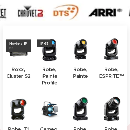
Novinka! IP
IP 65
65
Roxx,
Robe,
Robe,
Robe,
Cluster S2
iPainte
Painte
ESPRITE™
Profile
Robe, T1
Cameo,
Robe,
Robe,