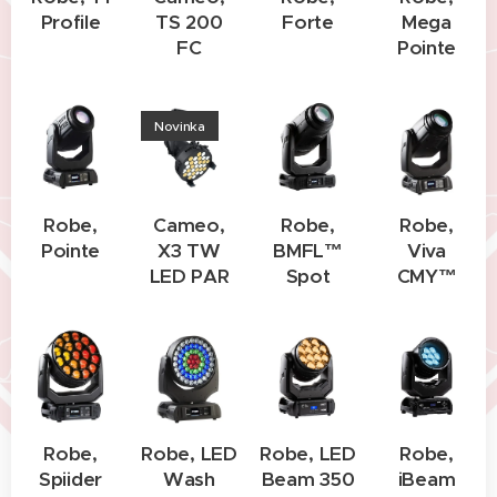
Profile
TS 200
Forte
Mega
FC
Pointe
Novinka
Robe,
Cameo,
Robe,
Robe,
Pointe
X3 TW
BMFL™
Viva
LED PAR
Spot
CMY™
Robe,
Robe, LED
Robe, LED
Robe,
Spiider
Wash
Beam 350
iBeam