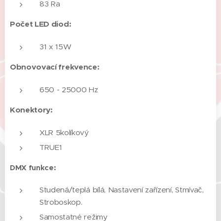
83 Ra
Počet LED diod:
31 x 15W
Obnovovací frekvence:
650 - 25000 Hz
Konektory:
XLR 5kolíkový
TRUE1
DMX funkce:
Studená/teplá bílá, Nastavení zařízení, Stmívač,
Stroboskop.
Samostatné režimy