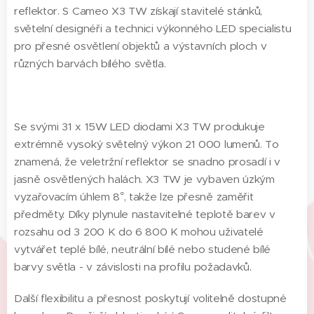
reflektor. S Cameo X3 TW získají stavitelé stánků,
světelní designéři a technici výkonného LED specialistu
pro přesné osvětlení objektů a výstavních ploch v
různých barvách bílého světla.
Se svými 31 x 15W LED diodami X3 TW produkuje
extrémně vysoký světelný výkon 21 000 lumenů. To
znamená, že veletržní reflektor se snadno prosadí i v
jasně osvětlených halách. X3 TW je vybaven úzkým
vyzařovacím úhlem 8°, takže lze přesně zaměřit
předměty. Díky plynule nastavitelné teplotě barev v
rozsahu od 3 200 K do 6 800 K mohou uživatelé
vytvářet teplé bílé, neutrální bílé nebo studené bílé
barvy světla - v závislosti na profilu požadavků.
Další flexibilitu a přesnost poskytují volitelně dostupné