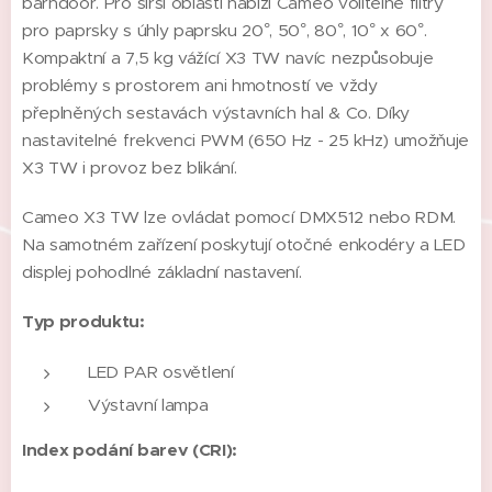
barndoor. Pro širší oblasti nabízí Cameo volitelné filtry
pro paprsky s úhly paprsku 20°, 50°, 80°, 10° x 60°.
Kompaktní a 7,5 kg vážící X3 TW navíc nezpůsobuje
problémy s prostorem ani hmotností ve vždy
přeplněných sestavách výstavních hal & Co. Díky
nastavitelné frekvenci PWM (650 Hz - 25 kHz) umožňuje
X3 TW i provoz bez blikání.
Cameo X3 TW lze ovládat pomocí DMX512 nebo RDM.
Na samotném zařízení poskytují otočné enkodéry a LED
displej pohodlné základní nastavení.
Typ produktu:
LED PAR osvětlení
Výstavní lampa
Index podání barev (CRI):