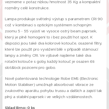
vezmeme v potaz nízkou hmotnost 35 Kg a kompaktní
rozměry celé konstrukce.
Lampa produkuje světelný výstup s parametrem CRI 90
což v kombinaci s optickým systémem schopným
zoomu 5 - 55 vyústí ve vysoce ostrý beam paprsek,
který je plně homogení to i bez použití hot spot. K
dispozici jsou také dva kolorové kotouče, osazené filtry,
které lze použít pro vyvážení bílé v případě stárnoucí
lampy a změny CRI. Ve výbavě najdeme také dva
rotační kotouče s goby, každý kotouč je osazen 6ti
slot&lock pozicemi pro gobo.
Nově patentovaná technologie Robe EMS (Electronic
Motion Stabiliser) umožnujě absorbovat vibrace ze
zvukového aparátu, pohybu trussu a dalších a zajistí tak
plný a stabilní paprsek i ve velkých vzdálenostech.
Sklad Brno: 0 ks