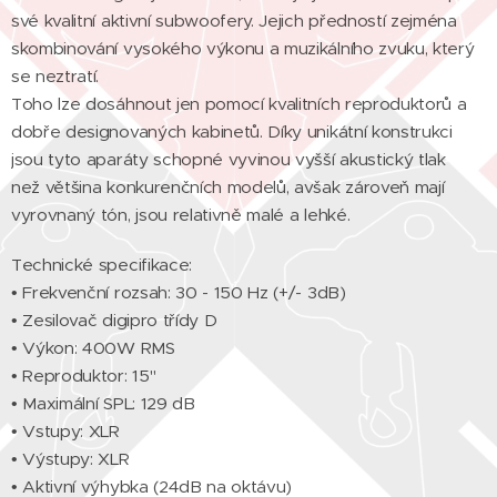
své kvalitní aktivní subwoofery. Jejich předností zejména
skombinování vysokého výkonu a muzikálního zvuku, který
se neztratí.
Toho lze dosáhnout jen pomocí kvalitních reproduktorů a
dobře designovaných kabinetů. Díky unikátní konstrukci
jsou tyto aparáty schopné vyvinou vyšší akustický tlak
než většina konkurenčních modelů, avšak zároveň mají
vyrovnaný tón, jsou relativně malé a lehké.
Technické specifikace:
• Frekvenční rozsah: 30 - 150 Hz (+/- 3dB)
• Zesilovač digipro třídy D
• Výkon: 400W RMS
• Reproduktor: 15"
• Maximální SPL: 129 dB
• Vstupy: XLR
• Výstupy: XLR
• Aktivní výhybka (24dB na oktávu)