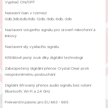
Vypínač ON/OFF
Natavení Gain v rozmezí
0db,3db,6db,9db,-12db,-9db,-6db,-3db
Nastavení vstupního signálu pro úroveň mikrofonní a
linkový
Nastavení síly vysílacího signálu
Křišťálově jasný zvuk díky digitální technologii
Zabezpečený digitální přenos Crystal Clear proti
neoprávněnému poslouchání
Digitální šifrovaný přenos audio signálu bez rušení
Bluetooth, Wi-Fi a 2,4 GHz
Frekvenční pásmo pro EU 863 ~ 865