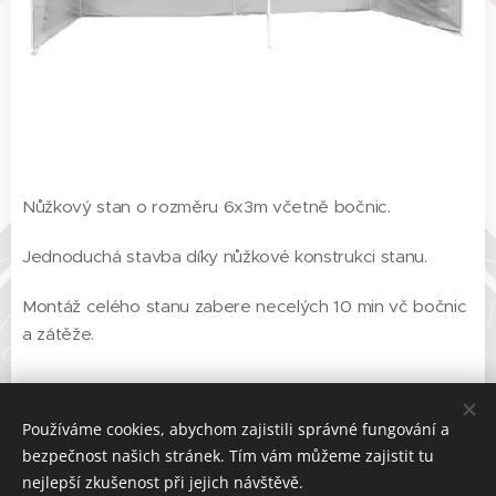
Nůžkový stan o rozměru 6x3m včetně bočnic.
Jednoduchá stavba díky nůžkové konstrukci stanu.
Montáž celého stanu zabere necelých 10 min vč bočnic
a zátěže.
bez DPH 0,00 Kč
Používáme cookies, abychom zajistili správné fungování a
bezpečnost našich stránek. Tím vám můžeme zajistit tu
nejlepší zkušenost při jejich návštěvě.