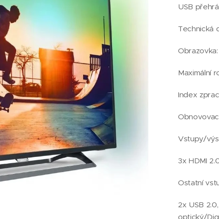
USB přehráv
Technická d
Obrazovka:
Maximální r
Index zpra
Obnovovací
Vstupy/výs
3x HDMI 2.
Ostatní vst
2x USB 2.0, 
optický/Digi