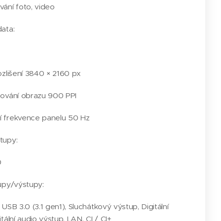
ání foto, video
ata:
ozlišení 3840 × 2160 px
cování obrazu 900 PPI
 frekvence panelu 50 Hz
tupy:
0
upy/výstupy:
USB 3.0 (3.1 gen1), Sluchátkový výstup, Digitální
tální audio výstup, LAN, CI / CI+