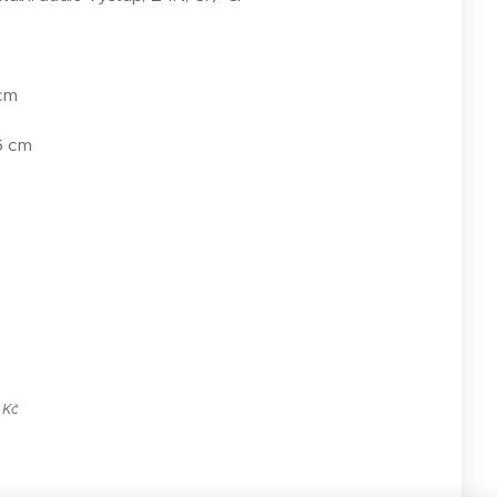
 cm
5 cm
 Kč