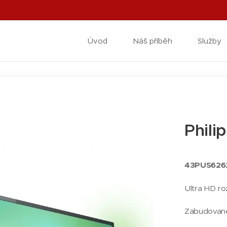
Úvod
Náš příběh
Služby
Phili
43PUS62
Ultra HD roz
Zabudovan