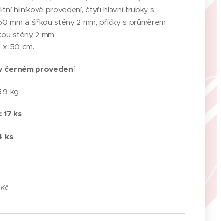
tní hliníkové provedení, čtyři hlavní trubky s
0 mm a šířkou stěny 2 mm, příčky s průměrem
kou stěny 2 mm.
1 x 50 cm.
v černém provedení
5.9 kg
 17 ks
4 ks
 Kč