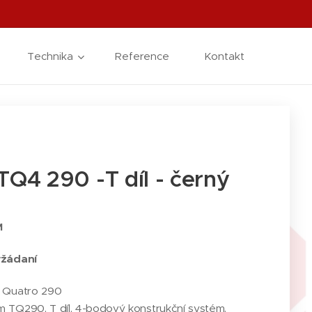
Technika
Reference
Kontakt
TQ4 290 -T díl - černý
M
yžádaní
 Quatro 290
 TQ290, T díl, 4-bodový konstrukční systém.