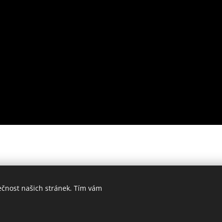
ečnost našich stránek. Tím vám
© 2025 Cyber Lighting s.r.o., Výstaviště 405/1, Brno, 603 00
OBCHODNÍ PODMÍNKY
Cookies