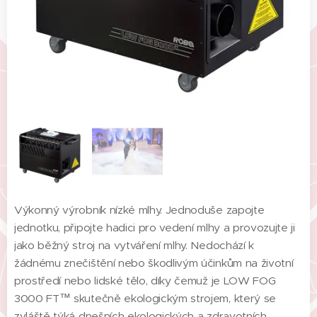
Výkonný výrobník nízké mlhy. Jednoduše zapojte
jednotku, připojte hadici pro vedení mlhy a provozujte ji
jako běžný stroj na vytváření mlhy. Nedochází k
žádnému znečištění nebo škodlivým účinkům na životní
prostředí nebo lidské tělo, díky čemuž je LOW FOG
3000 FT™ skutečně ekologickým strojem, který se
zvláště týká dnešních ekologických a zdravotních