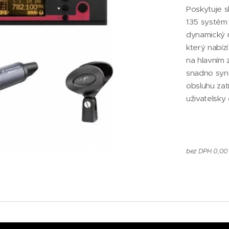
Poskytuje 
135 systém 
dynamický m
který nabíz
na hlavním 
snadno sync
obsluhu zatí
uživatelsky 
bez DPH 0,00