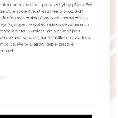
skutečnou rozmanitost pro bezchybný příjem, EW
zajišťuje spolehlivé, stresu free provoz. SKM
ikrofon má kardioidní směrová charakteristika,
í vynikající zpětné vazbě, zatímco se zaměřením
zdrojem zvuku. Wireless mic a přijímač jsou
hronizovat se přes jediné tlačítko pro snadnou
mco osvětlený grafický displej zajišťuje
control.
 Kč