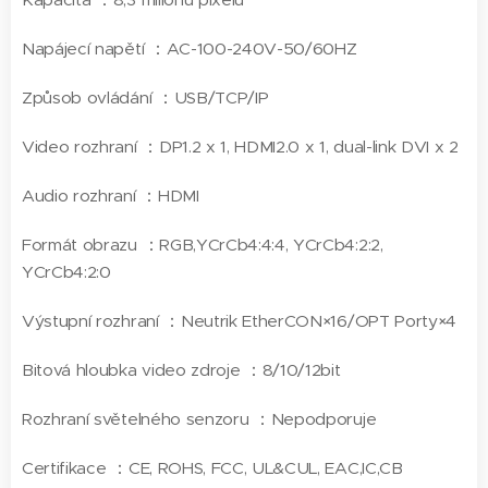
Napájecí napětí ：AC-100-240V-50/60HZ
Způsob ovládání ：USB/TCP/IP
Video rozhraní ：DP1.2 x 1, HDMI2.0 x 1, dual-link DVI x 2
Audio rozhraní ：HDMI
Formát obrazu ：RGB,YCrCb4:4:4, YCrCb4:2:2,
YCrCb4:2:0
Výstupní rozhraní ：Neutrik EtherCON×16/OPT Porty×4
Bitová hloubka video zdroje ：8/10/12bit
Rozhraní světelného senzoru ：Nepodporuje
Certifikace ：CE, ROHS, FCC, UL&CUL, EAC,IC,CB